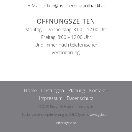
E-Mail:
office@tischlerei-krauthackl.at
ÖFFNUNGSZEITEN
Montag – Donnerstag: 8:00 – 17:00 Uhr
Freitag: 8:00 – 12:00 Uhr
Und immer nach telefonischer
Vereinbarung!
Home
•
Leistungen
•
Planung
•
Kontakt
•
Impressum
•
Datenschutz
©2020 Design & Programmierung &
Suchmaschinenoptimierung by GELO Systems
www.gelo.at
|
office@gelo.at