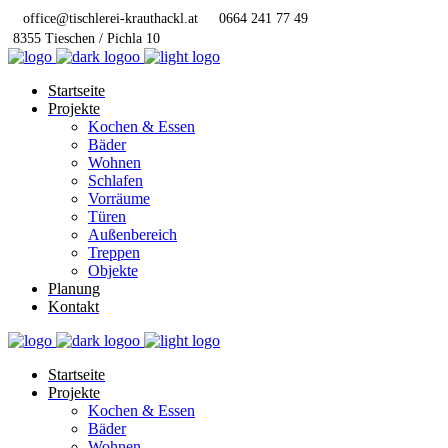
office@tischlerei-krauthackl.at
0664 241 77 49
8355 Tieschen / Pichla 10
Startseite
Projekte
Kochen & Essen
Bäder
Wohnen
Schlafen
Vorräume
Türen
Außenbereich
Treppen
Objekte
Planung
Kontakt
Startseite
Projekte
Kochen & Essen
Bäder
Wohnen